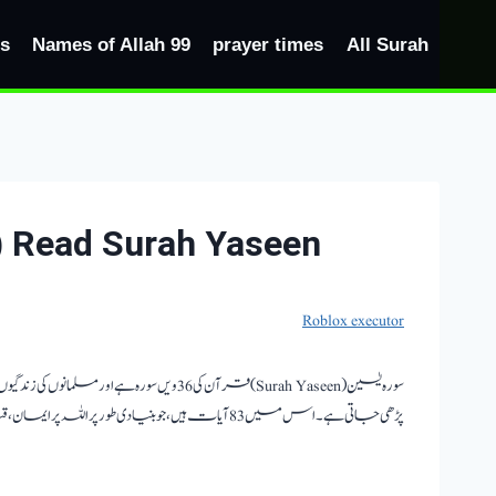
Ski
t
s
99 Names of Allah
prayer times
All Surah
conten
Read Surah Yaseen (سورہ یٰسین)Online Download PDF With Urdu Translation
.
download the latest version of
Roblox executor
سورہ یٰسین (Surah Yaseen) قرآن کی 36 
پڑھی جاتی ہے۔ اس میں 83 آیات ہیں، جو بنیادی طور پر اللہ پر ایمان، قیامت، اور قرآن کی الہامی رہنمائی کی اہمیت پر توجہ مرکوز کرتی ہیں۔
cution tool designed to run custom Lua scripts within Roblox games.