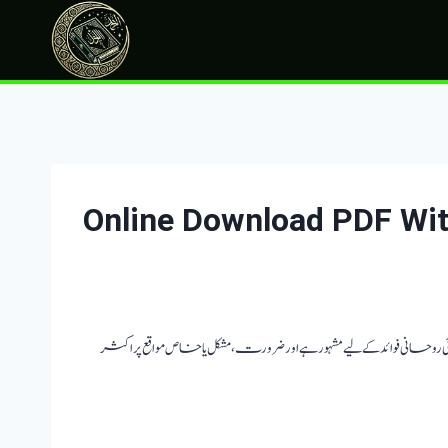
 اپنی گہرائی روحانی فوائد کے لیے مشہور ہے اور ضرورت، مشکل یا خاص مواقع پر اکثر