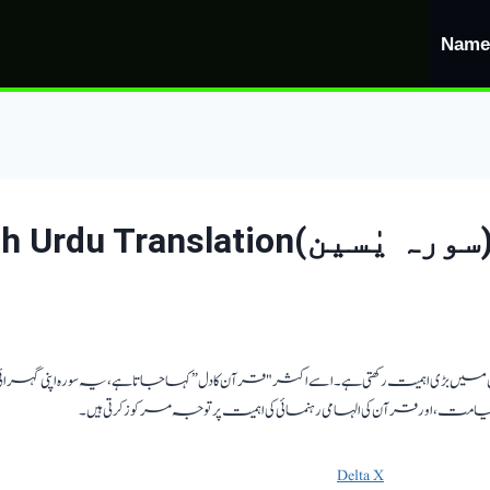
Name
ویں سورہ ہے اور مسلمانوں کی زندگیوں میں بڑی اہمیت رکھتی ہے۔ اسے اکثر "قرآن کا دل” کہا جاتا ہے، یہ سورہ
Delta Executor, also known as
Delta X
, is a script exe