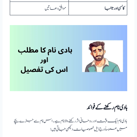
کانسی اور تانبا
موافق دھاتیں
ہادی نام رکھنے کے فوائد
ہادی نام ایک مثبت اور روحانی اثر رکھنے والا نام ہے۔ اس نام سے جڑے بچے
میں عموماً درج ذیل خصوصیات دیکھی جاتی ہیں: