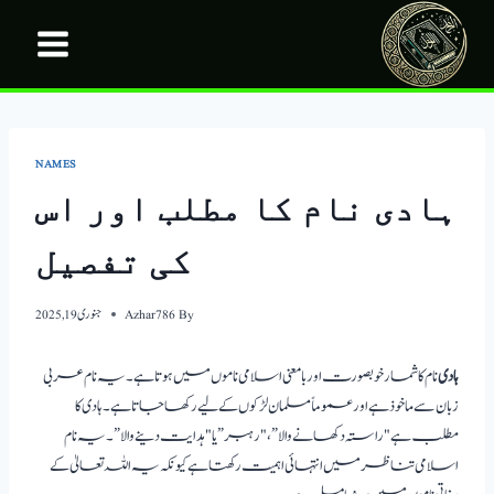
Ski
t
conten
NAMES
ہادی نام کا مطلب اور اس
کی تفصیل
By
Azhar786
جنوری 19, 2025
ہادی
نام کا شمار خوبصورت اور بامعنی اسلامی ناموں میں ہوتا ہے۔ یہ نام عربی
زبان سے ماخوذ ہے اور عموماً مسلمان لڑکوں کے لیے رکھا جاتا ہے۔ ہادی کا
مطلب ہے "راستہ دکھانے والا”، "رہبر” یا "ہدایت دینے والا”۔ یہ نام
اسلامی تناظر میں انتہائی اہمیت رکھتا ہے کیونکہ یہ اللہ تعالیٰ کے