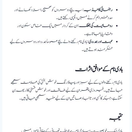
رہنمائی کا جذبہ
: یہ بچے دوسروں کو صحیح راستہ دکھانے اور
مدد فراہم کرنے میں دلچسپی رکھتے ہیں۔
روحانیت کی جھلک
: ان کے کردار میں ایک خاص سکون اور
وقار پایا جاتا ہے۔
محبت اور ہمدردی
: ہادی نام رکھنے والے بچے عموماً ہمدرد اور دوسروں کے لیے
فکر مند ہوتے ہیں۔
ہادی نام کے موافق اثرات
ہادی نام رکھنے والوں کے لیے سبز اور پیلا رنگ خوش بختی کی علامت سمجھے
جاتے ہیں۔ فیروزی پتھر ان کے لیے طاقت اور خوش قسمتی کا ذریعہ بن
سکتا ہے، جبکہ کانسی اور تانبا دھاتیں ان کے لیے مفید سمجھی جاتی ہیں۔
نتیجہ
ہادی ایک خوبصورت اسلامی نام ہے جو اللہ تعالیٰ کے صفاتی ناموں میں