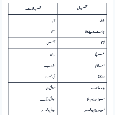
تفصیل
تفصیلات
ہادی
نام
ہدایت دینے والا
معنی
لڑکا
جنس
عربی
زبان
اسلام
مذہب
دو (2)
لکی نمبر
بدھ، جمعہ
موافق دن
سبز اور پیلا
موافق رنگ
فیروزی پتھر
موافق پتھر