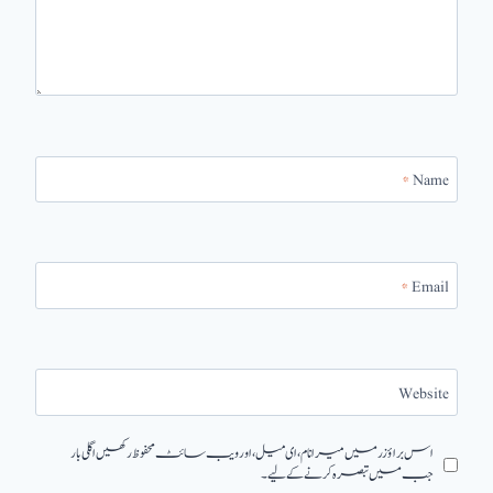
*
Name
*
Email
Website
اس براؤزر میں میرا نام، ای میل، اور ویب سائٹ محفوظ رکھیں اگلی بار
جب میں تبصرہ کرنے کےلیے۔