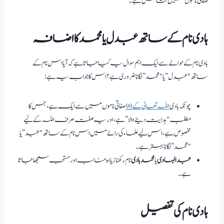
صفاتی ناموں میں شامل ہے۔
ہادی نام کے ساتھ عبدل یا محمد کا اضافہ
ہادی نام کے حوالے سے ایک اہم سوال یہ کیا جاتا ہے کہ آیا اس نام کے
ساتھ "عبدل” یا "محمد” لگانا ضروری ہے؟ اس کا جواب یہ ہے:
چونکہ ہادی
اللہ تعالیٰ کے 99
صفاتی ناموں میں سے ایک ہے، جس کا
مطلب "ہدایت دینے والا” ہے، اور یہ صفت صرف اللہ کے لیے
مخصوص ہے، اس لیے علماء کی رائے میں اس نام کے ساتھ "عبد” یا
"محمد” لگانا بہتر ہے۔
عبد الہادی
یا
محمد ہادی
نام رکھنا زیادہ مناسب اور مستحب سمجھا جاتا
ہے۔
ہادی نام کی تفصیل