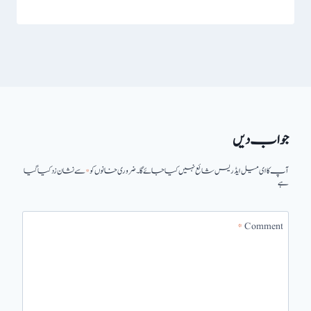
جواب دیں
آپ کا ای میل ایڈریس شائع نہیں کیا جائے گا۔
ضروری خانوں کو
*
سے نشان زد کیا گیا
ہے
*
Comment