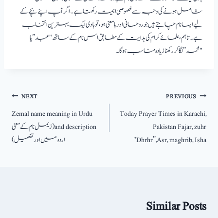
شامل ہونے کی وجہ سے خصوصی اہمیت رکھتا ہے۔ اگر آپ اپنے بچے کے
لیے ایسا نام چاہتے ہیں جو روحانی اور بامعنی ہو، تو ہادی ایک بہترین انتخاب
ہے۔ تاہم، علمائے کرام کی ہدایت کے مطابق اس نام کے ساتھ "عبد” یا
"محمد” لگا کر رکھنا زیادہ مناسب ہوگا۔
پوسٹوں
NEXT
PREVIOUS
Zemal name meaning in Urdu
Today Prayer Times in Karachi,
کی
Pakistan Fajar, zuhr
and description(زیمل نام کے معنی
نیویگیشن
"Dhrhr”,Asr, maghrib, Isha
اردو میں اور تفصیل)
Similar Posts