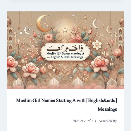
Muslim Girl Names Starting A with [English&urdu]
Meanings
By
Azhar786
دسمبر 26, 2024