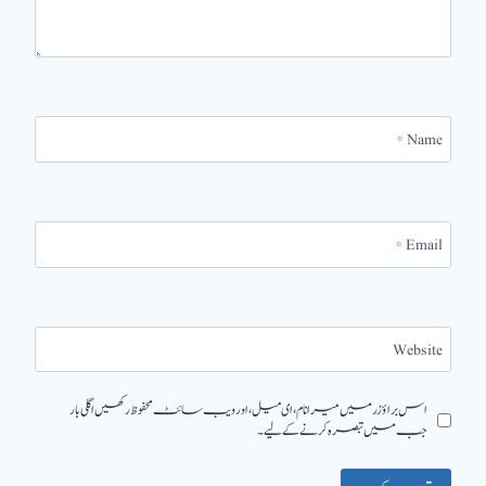
*
Name
*
Email
Website
اس براؤزر میں میرا نام، ای میل، اور ویب سائٹ محفوظ رکھیں اگلی بار
جب میں تبصرہ کرنے کےلیے۔