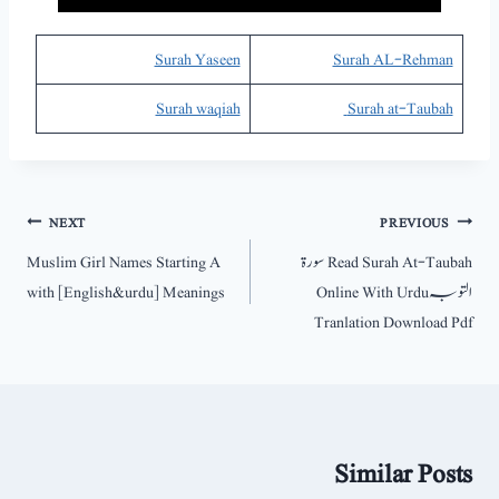
Surah Yaseen
Surah AL-Rehman
Surah waqiah
Surah at-Taubah
پوسٹوں
NEXT
PREVIOUS
Read Surah At-Taubah سورۃ
Muslim Girl Names Starting A
کی
التوبہ Online With Urdu
with [English&urdu] Meanings
نیویگیشن
Tranlation Download Pdf
Similar Posts