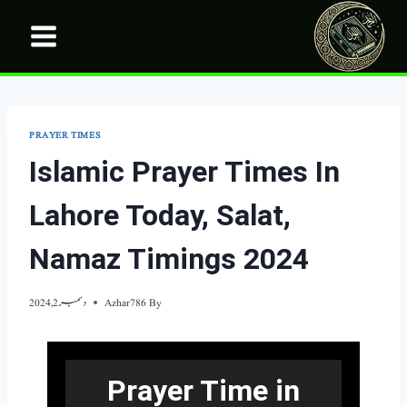
Ski
t
conten
PRAYER TIMES
Islamic Prayer Times In
Lahore Today, Salat,
Namaz Timings 2024
By
Azhar786
دسمبر 2, 2024
Prayer Time in