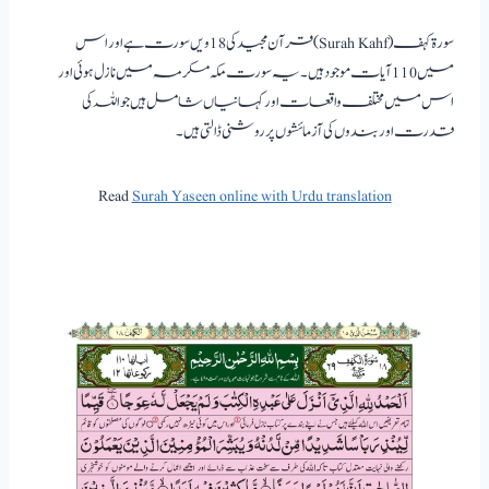
سورۃ کہف(Surah Kahf) قرآن مجید کی 18ویں سورت ہے اور اس
میں 110 آیات موجود ہیں۔ یہ سورت مکہ مکرمہ میں نازل ہوئی اور
اس میں مختلف واقعات اور کہانیاں شامل ہیں جو اللہ کی
قدرت اور بندوں کی آزمائشوں پر روشنی ڈالتی ہیں۔
Read
Surah Yaseen online with Urdu translation