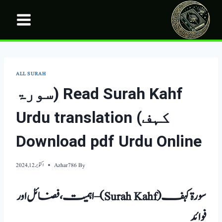
Ski
t
conten
ALL SURAH
Read Surah Kahf (سورۃ
کہف) Urdu translation
Download pdf Urdu Online
By
Azhar786
اکتوبر 12, 2024
سورۃ کہف(Surah Kahf) – اہمیت، فضائل اور
فوائد